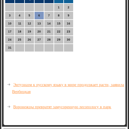
1
2
3
4
5
6
7
8
9
10
11
12
13
14
15
16
17
18
19
20
21
22
23
24
25
26
27
28
29
30
31
Энтузиазм к русскому языку в мире продолжает расти, заявила
Вербицкая
Воронежцы превратят замусоренную лесополосу в парк