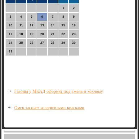
1
2
3
4
5
6
7
8
9
10
11
12
13
14
15
16
17
18
19
20
21
22
23
24
25
26
27
28
29
30
31
Газоны у МКАД оформят под гжель и хохлому
Омск засияет колоритными красками