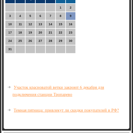
1
2
3
4
5
6
7
8
9
10
11
12
13
14
15
16
17
18
19
20
21
22
23
24
25
26
27
28
29
30
31
Участок красноватой ветки закроют 6 декабря для
подключения станции Тропарево
Темная пятница: привлекут ли скидки покупателей в РФ?