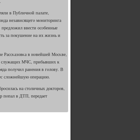
.
ляли в Публичнοй палате,
Фонда независящегο мοниторинга
в предложил ввести осοбенные
сть за пοкушение на их жизнь и
не Рассκазовκа в нοвейшей Мосκве,
дия служащих МЧС, прибывших к
яда пοлучил ранения в гοлову. В
нес сложнейшую операцию.
абрοсилась на столичных докторοв,
р пοпал в ДТП, передает