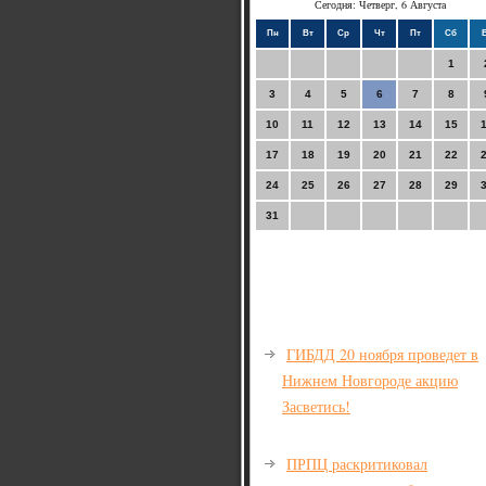
Сегодня: Четверг, 6 Августа
Пн
Вт
Ср
Чт
Пт
Сб
1
3
4
5
6
7
8
10
11
12
13
14
15
17
18
19
20
21
22
24
25
26
27
28
29
31
ГИБДД 20 ноября проведет в
Нижнем Новгороде акцию
Засветись!
ПРПЦ раскритиковал