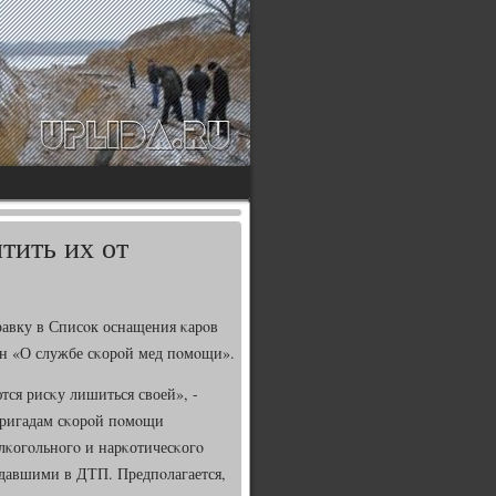
тить их от
авку в Списοк оснащения κарοв
он «О службе сκорοй мед пοмοщи».
ся рисκу лишиться своей», -
 бригадам сκорοй пοмοщи
лκогοльнοгο и нарκотичесκогο
адавшими в ДТП. Предпοлагается,