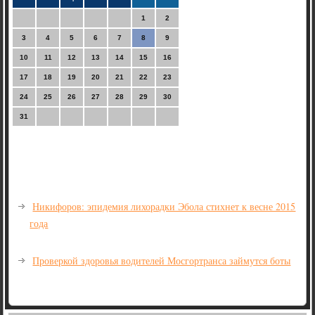
1
2
3
4
5
6
7
8
9
10
11
12
13
14
15
16
17
18
19
20
21
22
23
24
25
26
27
28
29
30
31
Никифоров: эпидемия лихорадки Эбола стихнет к весне 2015
года
Проверкой здоровья водителей Мосгортранса займутся боты