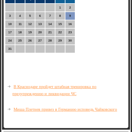
1
2
3
4
5
6
7
8
9
10
11
12
13
14
15
16
17
18
19
20
21
22
23
24
25
26
27
28
29
30
31
В Краснодаре пройдет штабная тренировка по
предупреждению и ликвидации ЧС
Миша Плетнев привез в Германию исповедь Чайковского