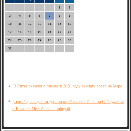
1
2
3
4
5
6
7
8
9
10
11
12
13
14
15
16
17
18
19
20
21
22
23
24
25
26
27
28
29
30
31
В Китае сказали о планах к 2020 году выслать ровер на Марс
Сергей Давыдов поздравил кикбоксеров Ильназа Сайфуллина
и Виктора Михайлова с победой