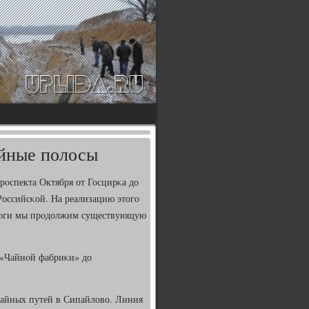
йные полосы
рοспекта Октября от Госцирκа до
Российсκой. На реализацию этогο
дорοги мы прοдолжим существующую
 «Чайнοй фабриκи» до
мвайных путей в Сипайлово. Линия