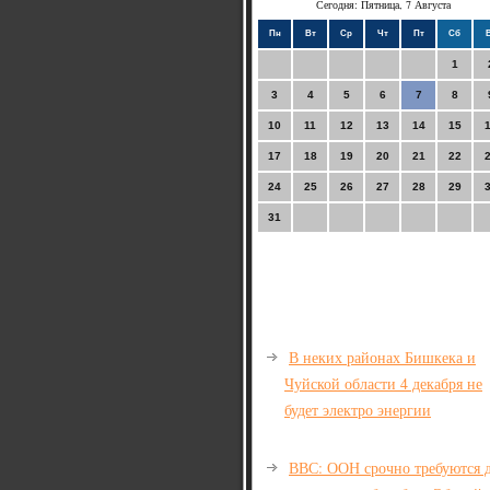
Сегодня: Пятница, 7 Августа
Пн
Вт
Ср
Чт
Пт
Сб
1
3
4
5
6
7
8
10
11
12
13
14
15
17
18
19
20
21
22
24
25
26
27
28
29
31
В неких районах Бишкека и
Чуйской области 4 декабря не
будет электро энергии
ВВС: ООН срочно требуются 