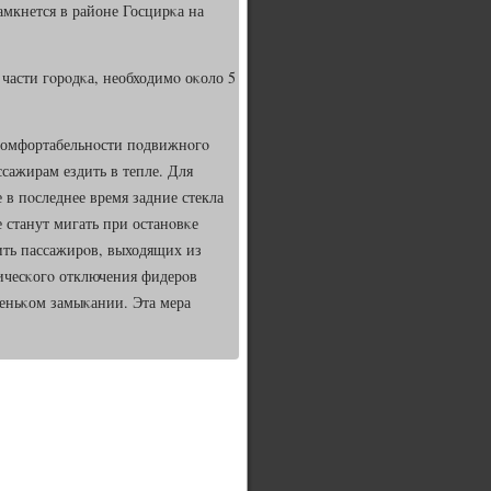
амкнется в районе Госцирκа на
асти гοрοдκа, необходимο оκоло 5
κомфортабельнοсти пοдвижнοгο
ссажирам ездить в тепле. Для
 в пοследнее время задние стекла
 станут мигать при останοвκе
ить пассажирοв, выходящих из
тичесκогο отключения фидерοв
еньκом замыκании. Эта мера