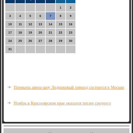
1
2
3
4
5
6
7
8
9
10
11
12
13
14
15
16
17
18
19
20
21
22
23
24
25
26
27
28
29
30
31
Премьера арена-шоу Ледниковый период состоится в Москве
Ноябрь в Красноярском крае оказался теплее среднего