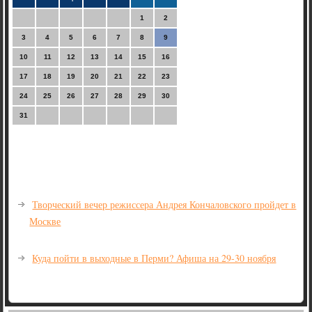
1
2
3
4
5
6
7
8
9
10
11
12
13
14
15
16
17
18
19
20
21
22
23
24
25
26
27
28
29
30
31
Творческий вечер режиссера Андрея Кончаловского пройдет в
Москве
Куда пойти в выходные в Перми? Афиша на 29-30 ноября