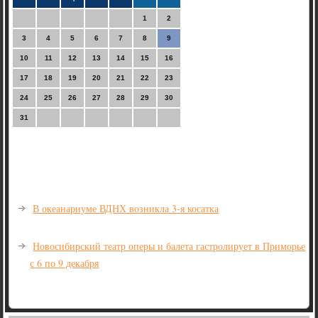
1
2
3
4
5
6
7
8
9
10
11
12
13
14
15
16
17
18
19
20
21
22
23
24
25
26
27
28
29
30
31
В океанариуме ВДНХ возникла 3-я косатка
Новосибирский театр оперы и балета гастролирует в Приморье
с 6 по 9 декабря