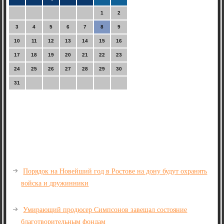
1
2
3
4
5
6
7
8
9
10
11
12
13
14
15
16
17
18
19
20
21
22
23
24
25
26
27
28
29
30
31
Порядок на Новейший год в Ростове на дону будут охранять
войска и дружинники
Умирающий продюсер Симпсонов завещал состояние
благотворительным фондам