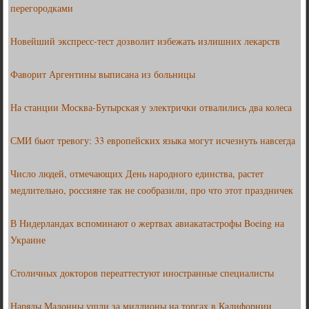
перегородками
Новейший экспресс-тест дозволит избежать излишних лекарств
Фаворит Аргентины выписана из больницы
На станции Москва-Бутырская у электрички отвалились два колеса
СМИ бьют тревогу: 33 европейских языка могут исчезнуть навсегда
Число людей, отмечающих День народного единства, растет
медлительно, россияне так не сообразили, про что этот праздничек
В Нидерландах вспоминают о жертвах авиакатастрофы Boeing на
Украине
Столичных докторов переаттестуют иностранные специалисты
Наряды Мадонны ушли за миллионы на торгах в Калифорнии