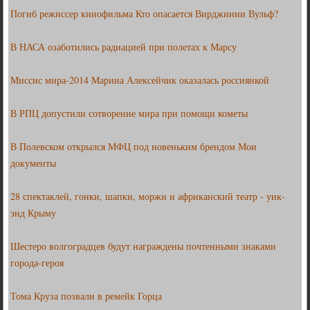
Погиб режиссер кинофильма Кто опасается Вирджинии Вульф?
В НАСА озаботились радиацией при полетах к Марсу
Миссис мира-2014 Марина Алексейчик оказалась россиянкой
В РПЦ допустили сотворение мира при помощи кометы
В Полевском открылся МФЦ под новеньким брендом Мои
документы
28 спектаклей, гонки, шапки, моржи и африканский театр - уик-
энд Крыму
Шестеро волгоградцев будут награждены почтенными знаками
города-героя
Тома Круза позвали в ремейк Горца