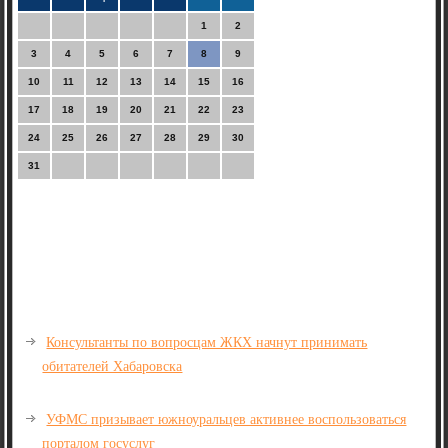
1
2
3
4
5
6
7
8
9
10
11
12
13
14
15
16
17
18
19
20
21
22
23
24
25
26
27
28
29
30
31
Консультанты по вопросцам ЖКХ начнут принимать
обитателей Хабаровска
УФМС призывает южноуральцев активнее воспользоваться
порталом госуслуг